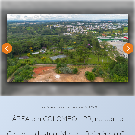
1/61
início
>
vendas
>
colombo
>
área
>
cl 1509
ÁREA em COLOMBO - PR, no bairro
Centro Industrial Maua - Referência CL