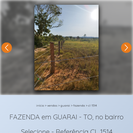
1/12
início
>
vendas
>
guarai
>
fazenda
>
cl 1514
FAZENDA em GUARAI - TO, no bairro
Selecione - Referência CL 1514