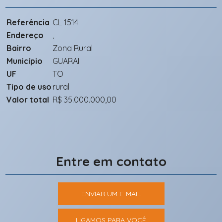
Referência
CL 1514
Endereço
,
Bairro
Zona Rural
Município
GUARAI
UF
TO
Tipo de uso
rural
Valor total
R$ 35.000.000,00
Entre em contato
ENVIAR UM E-MAIL
LIGAMOS PARA VOCÊ